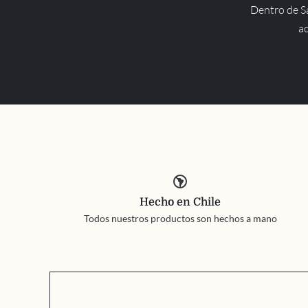
Dentro de Sa
ad
south_america
Hecho en Chile
Todos nuestros productos son hechos a mano