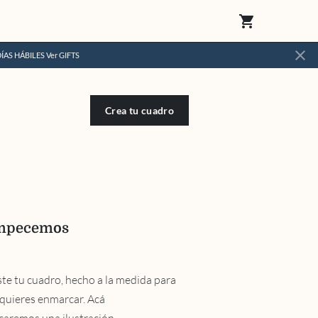
shopping_cart
close
DÍAS HÁBILES
Ver GIFTS
Crea tu cuadro
pecemos
ste tu cuadro, hecho a la medida para
 quieres enmarcar. Acá