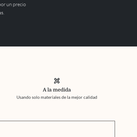
por un precio
as.
design_services
A la medida
Usando solo materiales de la mejor calidad