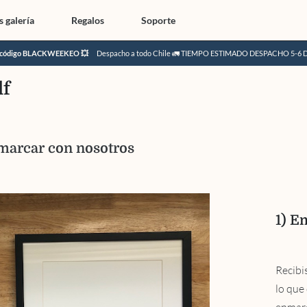
 galería
Regalos
Soporte
l código BLACKWEEKEO 💥
Despacho a todo Chile 🚛 TIEMPO ESTIMADO DESPACHO 5-6 
lf
nmarcar con nosotros
1)
Em
Recibi
lo que