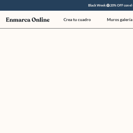
Black Week 😱 20% OFF con e
Crea tu cuadro
Muros galería