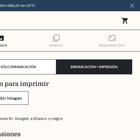
close
DÍAS HÁBILES
Ver GIFTS
shopping_cart
orama
filter_none
aspect_ratio
AGEN
MARCO
PASSEPARTOUT
SÓLO ENMARCACIÓN
ENMARCACIÓN + IMPRESIÓN
n para imprimir
bir Imagen
nvertir imagen a blanco y negro
siones