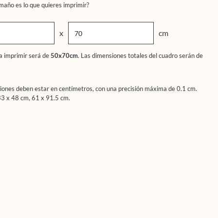
maño es lo que quieres imprimir?
x
cm
a imprimir será de
50x70cm
.
Las dimensiones totales del cuadro serán de
iones deben estar en centímetros, con una precisión máxima de 0.1 cm.
33 x 48 cm, 61 x 91.5 cm.